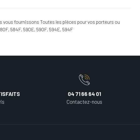
 vous fournissons Toutes les pièces pour vos porteurs ou
580F, 584F, 590E, 590F, 594E, 594F
ISFAITS
04 71 66 64 01
is
Contactez-nous