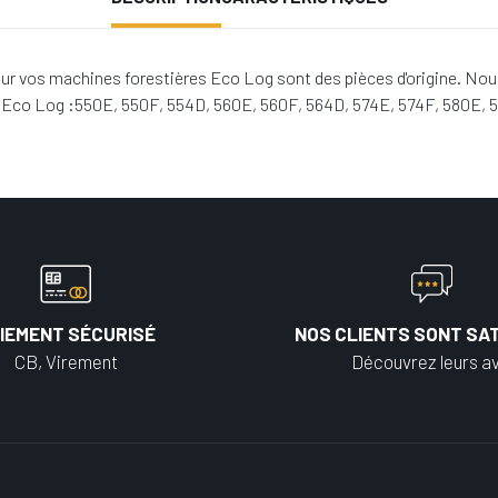
r vos machines forestières Eco Log sont des pièces d'origine. Nous
s Eco Log :550E, 550F, 554D, 560E, 560F, 564D, 574E, 574F, 580E, 
IEMENT SÉCURISÉ
NOS CLIENTS SONT SAT
CB, Virement
Découvrez leurs av