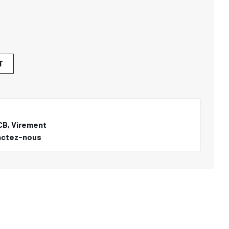
T
CB, Virement
actez-nous