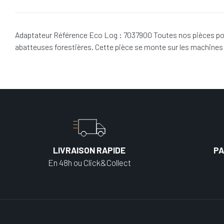
Adaptateur Référence Eco Log : 7037900 Toutes nos pièces pou
abatteuses forestières. Cette pièce se monte sur les machine
LIVRAISON RAPIDE
PA
En 48h ou Click&Collect