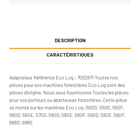
DESCRIPTION
CARACTÉRISTIQUES
Adaptateur Référence Eco Log : 7032971 Toutes nos
pièces pour vos machines forestières Eco Log sont des
pièces d'origine. Nous vous fournissons Toutes les pièces
pour vos porteurs ou abatteuses forestières. Cette pièce
se monte sur les machines Eco Log :550D, 550E, 550F,
560D, 560E, 570D, 580D, 580E, 580F, 590D, 590E, 590F,
688D, 688E