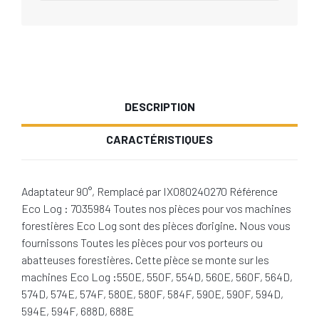
DESCRIPTION
CARACTÉRISTIQUES
Adaptateur 90°, Remplacé par IX080240270 Référence
Eco Log : 7035984 Toutes nos pièces pour vos machines
forestières Eco Log sont des pièces d'origine. Nous vous
fournissons Toutes les pièces pour vos porteurs ou
abatteuses forestières. Cette pièce se monte sur les
machines Eco Log :550E, 550F, 554D, 560E, 560F, 564D,
574D, 574E, 574F, 580E, 580F, 584F, 590E, 590F, 594D,
594E, 594F, 688D, 688E