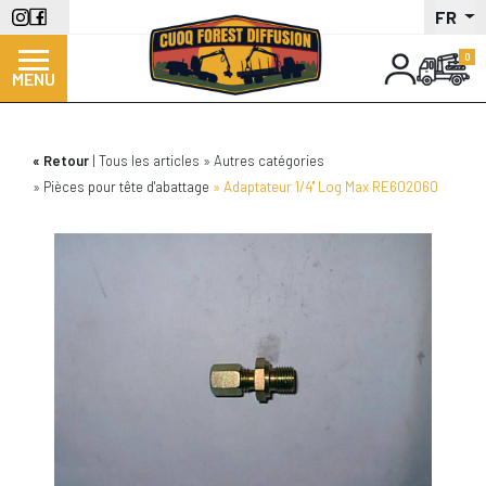
Aller
FR
au
contenu
MENU
principal
Retour
Tous les articles
Autres catégories
Pièces pour tête d'abattage
Adaptateur 1/4'' Log Max RE602060