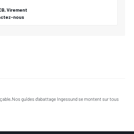
CB, Virement
actez-nous
çable.Nos guides d'abattage Ingessund se montent sur tous