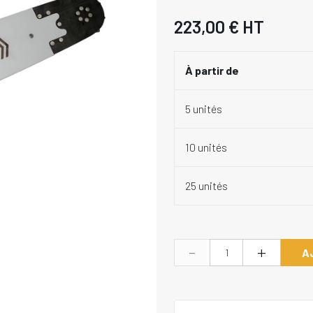
223,00 €
HT
À partir de
5 unités
10 unités
25 unités
-
+
A