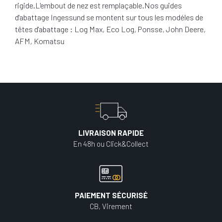
rigide.L'embout de nez est remplaçable.Nos guides
d'abattage Ingessund se montent sur tous les modéles de
têtes d'abattage : Log Max, Eco Log, Ponsse, John Deere,
AFM, Komatsu
LIVRAISON RAPIDE
En 48h ou Click&Collect
PAIEMENT SÉCURISÉ
CB, Virement