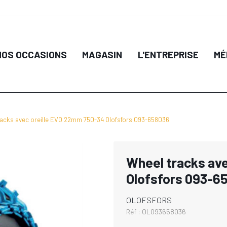
NOS OCCASIONS
MAGASIN
L'ENTREPRISE
MÉ
racks avec oreille EVO 22mm 750-34 Olofsfors 093-658036
Wheel tracks av
Olofsfors 093-6
OLOFSFORS
Réf :
OL093658036