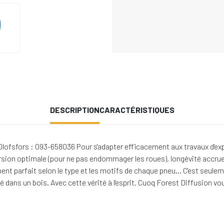
DESCRIPTION
CARACTÉRISTIQUES
fsfors : 093-658036 Pour s'adapter efficacement aux travaux d'exploi
orsion optimale (pour ne pas endommager les roues), longévité accru
ustement parfait selon le type et les motifs de chaque pneu… C'est seu
ité dans un bois. Avec cette vérité à l'esprit, Cuoq Forest Diffusion 