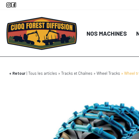
Aller
au
contenu
principal
NOS MACHINES
Retour
Tous les articles
Tracks et Chaînes
Wheel Tracks
Wheel t