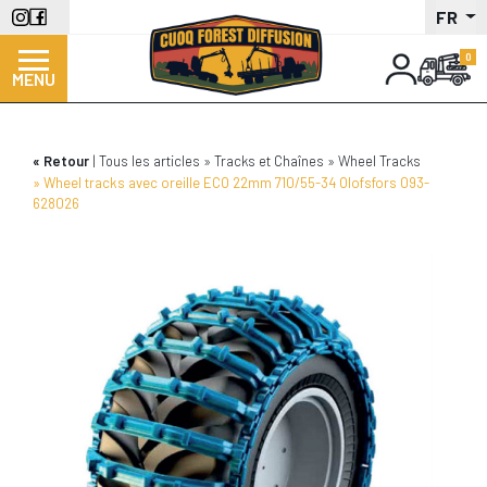
Aller
FR
au
contenu
MENU
principal
Retour
Tous les articles
Tracks et Chaînes
Wheel Tracks
Wheel tracks avec oreille ECO 22mm 710/55-34 Olofsfors 093-
628026