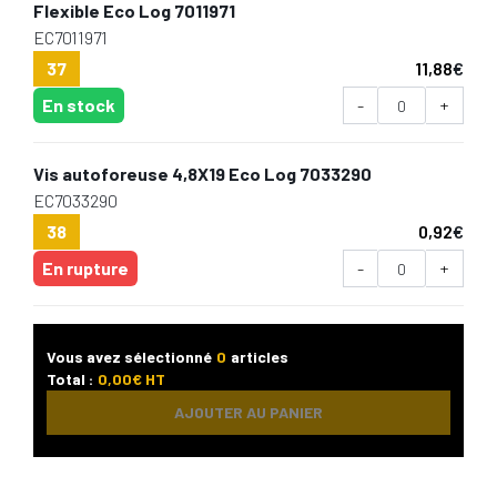
Flexible Eco Log 7011971
EC7011971
37
11,88
€
En stock
-
+
Vis autoforeuse 4,8X19 Eco Log 7033290
EC7033290
38
0,92
€
En rupture
-
+
Vous avez sélectionné
0
articles
Total :
0,00
€ HT
AJOUTER AU PANIER