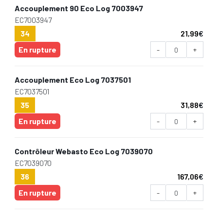
Accouplement 90 Eco Log 7003947
EC7003947
34
21,99
€
En rupture
-
+
Accouplement Eco Log 7037501
EC7037501
35
31,88
€
En rupture
-
+
Contrôleur Webasto Eco Log 7039070
EC7039070
36
167,06
€
En rupture
-
+