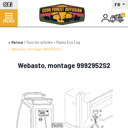
Aller
FR
au
contenu
MENU
principal
Retour
Tous les articles
Packs Eco Log
Webasto, montage 9992952S2
Webasto, montage 9992952S2
36