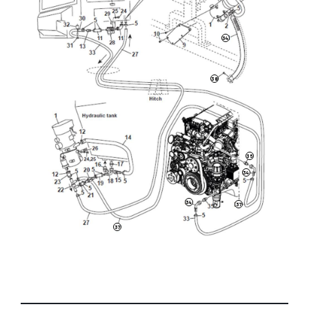
34
38
35
34
34
37
37