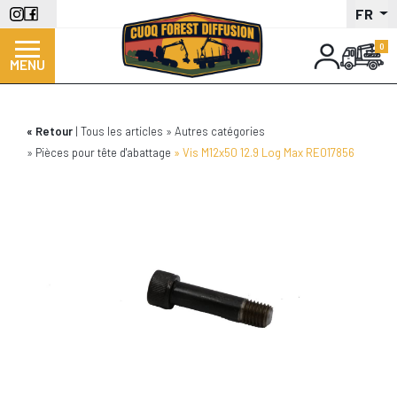
Aller
FR
au
contenu
MENU
principal
Retour
Tous les articles
Autres catégories
Pièces pour tête d'abattage
Vis M12x50 12.9 Log Max RE017856