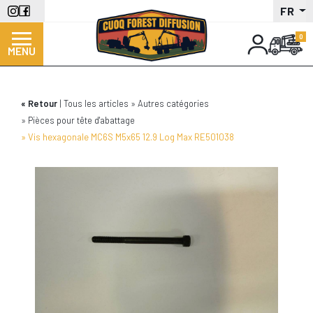
Aller
FR
au
contenu
MENU
principal
Retour
Tous les articles
Autres catégories
Pièces pour tête d'abattage
Vis hexagonale MC6S M5x65 12.9 Log Max RE501038