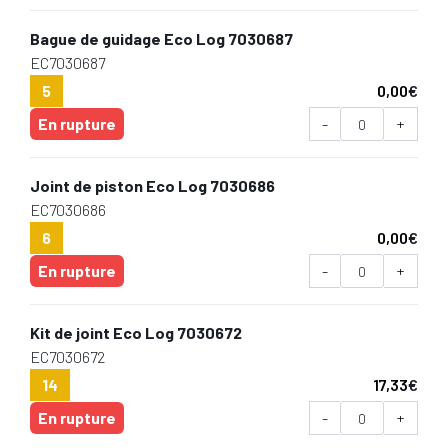
Bague de guidage Eco Log 7030687
EC7030687
5
0,00
€
En rupture
-
+
Joint de piston Eco Log 7030686
EC7030686
6
0,00
€
En rupture
-
+
Kit de joint Eco Log 7030672
EC7030672
14
17,33
€
En rupture
-
+