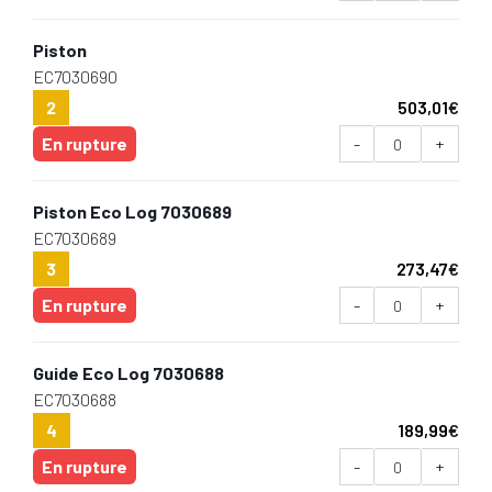
Piston
EC7030690
2
503,01
€
En rupture
-
+
Piston Eco Log 7030689
EC7030689
3
273,47
€
En rupture
-
+
Guide Eco Log 7030688
EC7030688
4
189,99
€
En rupture
-
+