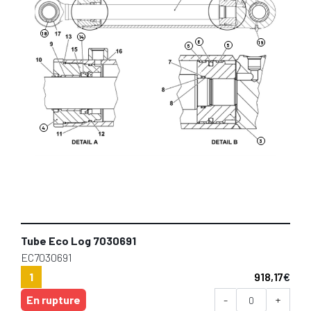
18
14
6
19
5
5
4
3
Tube Eco Log 7030691
EC7030691
1
918,17
€
En rupture
-
+