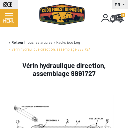
Aller
FR
au
contenu
MENU
principal
Retour
Tous les articles
Packs Eco Log
Vérin hydraulique direction, assemblage 9991727
Vérin hydraulique direction,
assemblage 9991727
19
1
2
19