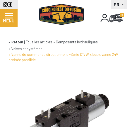
Aller
FR
au
contenu
MENU
principal
Retour
Tous les articles
Composants hydrauliques
Valves et systèmes
Vanne de commande directionnelle -Série D1VW Electrovanne 24V
croisée parallèle