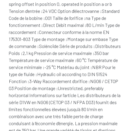
spring offset in position 0, operated in position a or b
Tension d'entrée :24 VDC Option d'électrovanne :Standard
Code de la bobine :001 Taille de l'orifice :na Type de
fonctionnement :Direct Débit maximal :80 L/min Type de
raccordement :Connecteur conforme à la norme EN
175301-803 Type de montage :Montage sur embase Type
de commande :Solénoïde Série de produits :Distributeurs
Poids :2.1 kg Pression de service maximale :350 bar
Température de service maximale :60 °C Température de
service minimale :-25 °C Matériau du joint :NBR Pour le
type de fluide :Hydraulic oil according to DIN 51524
Fonction :3-Way Raccordement d'orifice :NG06 / CETOP
03 Position de montage :Unrestricted, preferably
horizontal Informations sur l'article Les distributeurs de la
série D1VW en NG06 (CETOP 03 / NFPA D03) fournit des
limites fonctionnelles élevées jusqu'à 80 l/min en
combinaison avec une très faible perte de charge
conduisant à l'économie d'énergie. La pression maximale
est de 350 bar. Une grande variété de tiroirs et d'options