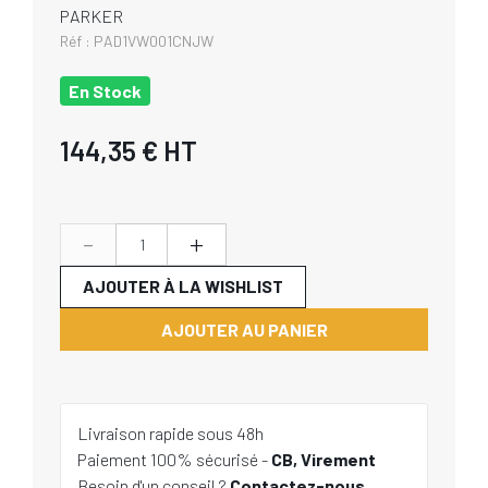
PARKER
Réf :
PAD1VW001CNJW
En Stock
144,35 €
HT
-
+
AJOUTER À LA WISHLIST
AJOUTER AU PANIER
Livraison rapide sous 48h
Paiement 100% sécurisé -
CB, Virement
Besoin d'un conseil ?
Contactez-nous