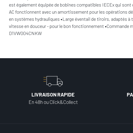
est également équipée de bobines compatibles IECEx qui sont c
AC fonctionnent avec un amortissement pour les opérations dél
en systèmes hydrauliques •Large éventail de tiroirs, adaptés à 
vitesse en douceur - pour le bon fonctionnement •Commande manu
D1VW004CNKW
LIVRAISON RAPIDE
PA
En 48h ou Click&Collect