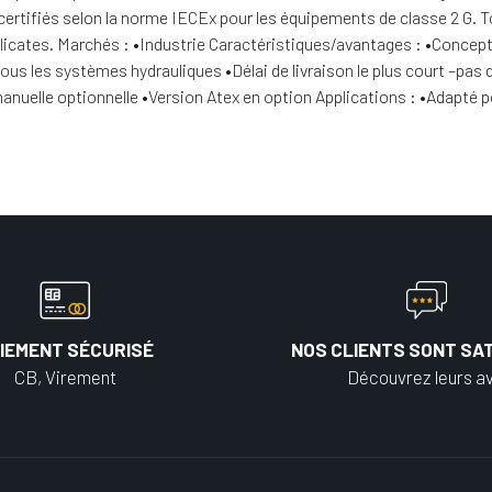
ertifiés selon la norme IECEx pour les équipements de classe 2 G. T
icates. Marchés : •Industrie Caractéristiques/avantages : •Concep
tous les systèmes hydrauliques •Délai de livraison le plus court –p
elle optionnelle •Version Atex en option Applications : •Adapté po
IEMENT SÉCURISÉ
NOS CLIENTS SONT SAT
CB, Virement
Découvrez leurs av