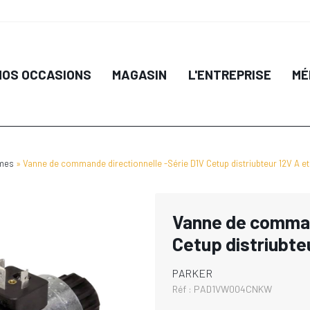
NOS OCCASIONS
MAGASIN
L'ENTREPRISE
MÉ
èmes
Vanne de commande directionnelle -Série D1V Cetup distriubteur 12V A et
Vanne de comman
Cetup distriubteu
PARKER
Réf :
PAD1VW004CNKW