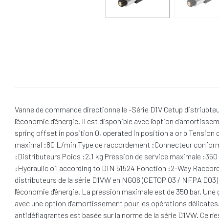
Vanne de commande directionnelle -Série D1V Cetup distriubteur 1
l'économie d'énergie. Il est disponible avec l'option d'amortiss
spring offset in position 0, operated in position a or b Tension
maximal :80 L/min Type de raccordement :Connecteur conform
:Distributeurs Poids :2.1 kg Pression de service maximale :350
:Hydraulic oil according to DIN 51524 Fonction :2-Way Raccorde
distributeurs de la série D1VW en NG06 (CETOP 03 / NFPA D03) f
l'économie d'énergie. La pression maximale est de 350 bar. Une g
avec une option d'amortissement pour les opérations délicates
antidéflagrantes est basée sur la norme de la série D1VW. Ce n'es