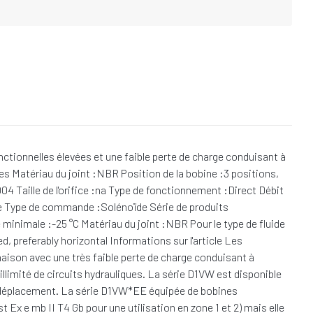
nctionnelles élevées et une faible perte de charge conduisant à
ues Matériau du joint :NBR Position de la bobine :3 positions,
04 Taille de l'orifice :na Type de fonctionnement :Direct Débit
 Type de commande :Solénoïde Série de produits
minimale :-25 °C Matériau du joint :NBR Pour le type de fluide
preferably horizontal Informations sur l'article Les
aison avec une très faible perte de charge conduisant à
llimité de circuits hydrauliques. La série D1VW est disponible
e déplacement. La série D1VW*EE équipée de bobines
 Ex e mb II T4 Gb pour une utilisation en zone 1 et 2) mais elle