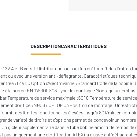
DESCRIPTION
CARACTÉRISTIQUES
2V A et B vers T Distributeur tout ou rien qui fournit des limites fo
ement ou avec une version anti-déflagrante. Caractéristiques techniq
 d'entrée :12 VDC Option d'électrovanne :Standard Code de la bobine :0
e à la norme EN 175301-803 Type de montage :Montage sur embase
 bar Température de service maximale :60 °C Température de service 
ment d'orifice :NG06 / CETOP 03 Position de montage :Unrestricted, 
ournit des limites fonctionnelles élevées jusqu'à 80 l/min en combin
rande variété de tiroirs et d'options permet de concevoir un nombre i
. Un gicleur supplémentaire dans le tube bobine amortit le temps d
t pas uniquement une certification ATEX (la classe antidéflagrant est