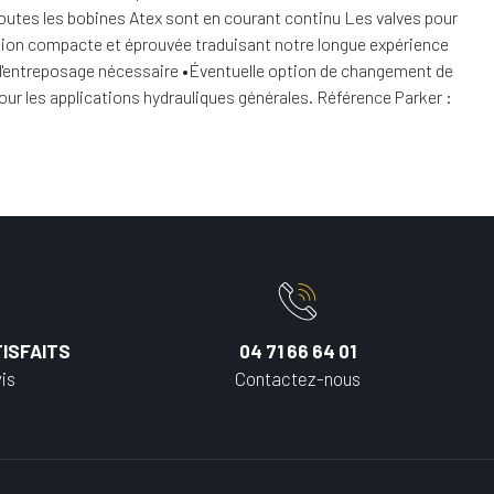
outes les bobines Atex sont en courant continu Les valves pour
tion compacte et éprouvée traduisant notre longue expérience
as d'entreposage nécessaire •Éventuelle option de changement de
ur les applications hydrauliques générales. Référence Parker :
ISFAITS
04 71 66 64 01
is
Contactez-nous