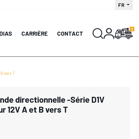
FR
DIAS
CARRIÈRE
CONTACT
 B vers T
de directionnelle -Série D1V
r 12V A et B vers T