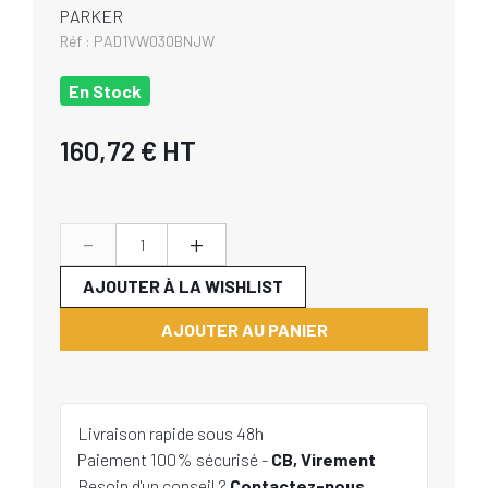
PARKER
Réf :
PAD1VW030BNJW
En Stock
160,72 €
HT
-
+
AJOUTER À LA WISHLIST
AJOUTER AU PANIER
Livraison rapide sous 48h
Paiement 100% sécurisé -
CB, Virement
Besoin d'un conseil ?
Contactez-nous