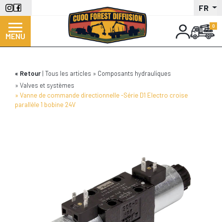
Aller
FR
au
contenu
MENU
principal
Retour
Tous les articles
Composants hydrauliques
Valves et systèmes
Vanne de commande directionnelle -Série D1 Electro croise
parallèle 1 bobine 24V