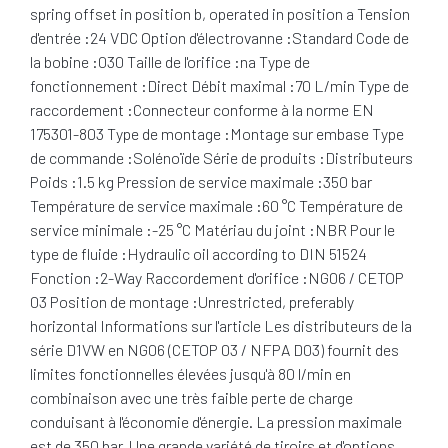
spring offset in position b, operated in position a Tension
d'entrée :24 VDC Option d'électrovanne :Standard Code de
la bobine :030 Taille de l'orifice :na Type de
fonctionnement :Direct Débit maximal :70 L/min Type de
raccordement :Connecteur conforme à la norme EN
175301-803 Type de montage :Montage sur embase Type
de commande :Solénoïde Série de produits :Distributeurs
Poids :1.5 kg Pression de service maximale :350 bar
Température de service maximale :60 °C Température de
service minimale :-25 °C Matériau du joint :NBR Pour le
type de fluide :Hydraulic oil according to DIN 51524
Fonction :2-Way Raccordement d'orifice :NG06 / CETOP
03 Position de montage :Unrestricted, preferably
horizontal Informations sur l'article Les distributeurs de la
série D1VW en NG06 (CETOP 03 / NFPA D03) fournit des
limites fonctionnelles élevées jusqu'à 80 l/min en
combinaison avec une très faible perte de charge
conduisant à l'économie d'énergie. La pression maximale
est de 350 bar. Une grande variété de tiroirs et d'options