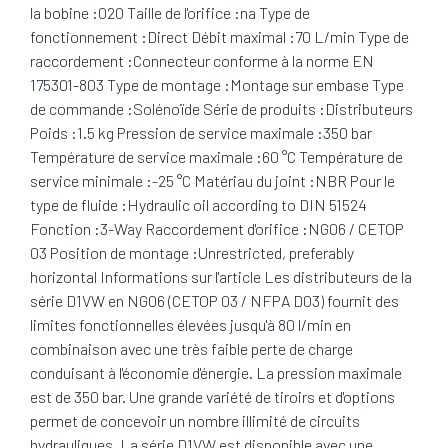
la bobine :020 Taille de l'orifice :na Type de
fonctionnement :Direct Débit maximal :70 L/min Type de
raccordement :Connecteur conforme à la norme EN
175301-803 Type de montage :Montage sur embase Type
de commande :Solénoïde Série de produits :Distributeurs
Poids :1.5 kg Pression de service maximale :350 bar
Température de service maximale :60 °C Température de
service minimale :-25 °C Matériau du joint :NBR Pour le
type de fluide :Hydraulic oil according to DIN 51524
Fonction :3-Way Raccordement d'orifice :NG06 / CETOP
03 Position de montage :Unrestricted, preferably
horizontal Informations sur l'article Les distributeurs de la
série D1VW en NG06 (CETOP 03 / NFPA D03) fournit des
limites fonctionnelles élevées jusqu'à 80 l/min en
combinaison avec une très faible perte de charge
conduisant à l'économie d'énergie. La pression maximale
est de 350 bar. Une grande variété de tiroirs et d'options
permet de concevoir un nombre illimité de circuits
hydrauliques. La série D1VW est disponible avec une