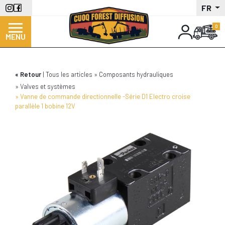
Aller
FR
au
contenu
MENU
principal
Retour
Tous les articles
Composants hydrauliques
Valves et systèmes
Vanne de commande directionnelle -Série D1 Electro croise
parallèle 1 bobine 12V