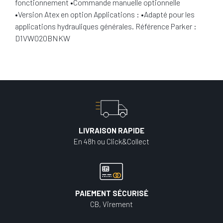
fonctionnement •Commande manuelle optionnelle
•Version Atex en option Applications : •Adapté pour les
applications hydrauliques générales. Référence Parker :
D1VW020BNKW
LIVRAISON RAPIDE
En 48h ou Click&Collect
PAIEMENT SÉCURISÉ
CB, Virement