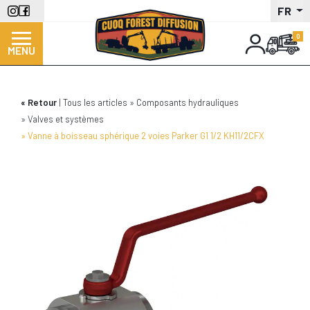
Aller
FR
au
contenu
MENU
principal
Retour
Tous les articles
Composants hydrauliques
Valves et systèmes
Vanne à boisseau sphérique 2 voies Parker G1 1/2 KH11/2CFX