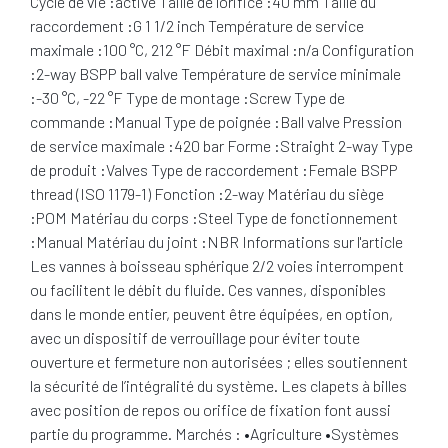
Cycle de vie :active Taille de l'orifice :40 mm Taille du
raccordement :G 1 1/2 inch Température de service
maximale :100 °C, 212 °F Débit maximal :n/a Configuration
:2-way BSPP ball valve Température de service minimale
:-30 °C, -22 °F Type de montage :Screw Type de
commande :Manual Type de poignée :Ball valve Pression
de service maximale :420 bar Forme :Straight 2-way Type
de produit :Valves Type de raccordement :Female BSPP
thread (ISO 1179-1) Fonction :2-way Matériau du siège
:POM Matériau du corps :Steel Type de fonctionnement
:Manual Matériau du joint :NBR Informations sur l'article
Les vannes à boisseau sphérique 2/2 voies interrompent
ou facilitent le débit du fluide. Ces vannes, disponibles
dans le monde entier, peuvent être équipées, en option,
avec un dispositif de verrouillage pour éviter toute
ouverture et fermeture non autorisées ; elles soutiennent
la sécurité de l’intégralité du système. Les clapets à billes
avec position de repos ou orifice de fixation font aussi
partie du programme. Marchés : •Agriculture •Systèmes