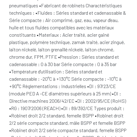
pneumatiques •Fabricant de robinets Charactéristiques
techniques : •Fluides : Séries standard et cadenassable &
Série compacte : Air comprimé, gaz, eau, vapeur d'eau,
huile et tous fluides compatibles avec les matériaux
constituants •Materiaux : Acier traité, acier gainé
plastique, polymère technique, zamak traité, acier zingué,
laiton nickelé, laiton grenaillé nickelé, laiton chromé,
chrome dur, FPM, PTFE •Pression : Séries standard et
cadenassable : 0 à 30 bar Série compacte : 0 à 35 bar
•Température d'utilisation : Séries standard et
cadenassable : -20°C à +130°C Série compacte : -10°C à
+90°C Règlementations : Industrielles •DI : 97/23/CE
(module PED A –CE diamètres supérieurs à 25 mm) •DI :
Directive machines 2006/42/EC •DI : 2002/95/CE (RoHS)
•RG : 1907/2006 (REACH) •DI : 89/392/CE Types produit :
•Robinet droit 2/2 standard, femelle BSPP •Robinet droit
2/2 série compacte standard, mâle BSPP et femelle BSPP
•Robinet droit 2/2 série compacte standard, femelle BSPP