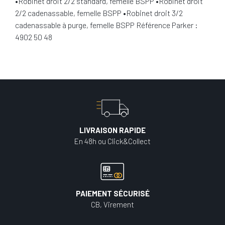
•Robinet droit 2/2 standard, femelle BSPP •Robinet droit
2/2 cadenassable, femelle BSPP •Robinet droit 3/2
cadenassable à purge, femelle BSPP Référence Parker :
4902 50 48
LIVRAISON RAPIDE
En 48h ou Click&Collect
PAIEMENT SÉCURISÉ
CB, Virement