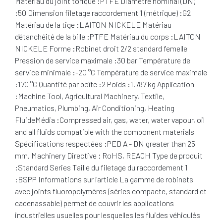
Matériau du joint torique :PTFE Diamètre nominal (DN)
:50 Dimension filetage raccordement 1 (métrique) :G2
Matériau de la tige :LAITON NICKELE Matériau
d'étanchéité de la bille :PTFE Matériau du corps :LAITON
NICKELE Forme :Robinet droit 2/2 standard femelle
Pression de service maximale :30 bar Température de
service minimale :-20 °C Température de service maximale
:170 °C Quantité par boîte :2 Poids :1.787 kg Application
:Machine Tool, Agricultural Machinery, Textile,
Pneumatics, Plumbing, Air Conditioning, Heating
FluideMédia :Compressed air, gas, water, water vapour, oil
and all fluids compatible with the component materials
Spécifications respectées :PED A - DN greater than 25
mm, Machinery Directive ; RoHS, REACH Type de produit
:Standard Series Taille du filetage du raccordement 1
:BSPP Informations sur l'article La gamme de robinets
avec joints fluoropolymères (séries compacte, standard et
cadenassable) permet de couvrir les applications
industrielles usuelles pour lesquelles les fluides véhiculés