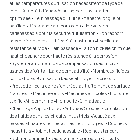
et les températures d'utilisation nécessitent ce type de
joint. Caractéristiques/Avantages : - Installation
optimisée •Plein passage du fluide •Manette longue ou
papillon •Résistance à la corrosion •Une version
cadenassable pour la sécurité d'utilisation •Bon rapport
prix/performances - Efficacité maximum •Excellente
résistance au vide •Plein passage •Laiton nickelé chimique
haut phosphore pour haute résistance à la corrosion
•Système automatique de compensation des micro-
usures des joints - Large compatibilité •Nombreux fluides
compatibles •Utilisation basse et moyenne pression
•Protection de la corrosion grâce au traitement de surface
Marchés : •Machine-outils •Machines agricoles •Industrie
textile •Air comprimé •Plomberie •Climatisation
•Chauffage Applications: •Autorise/Stoppe la circulation
des fluides dans les circuits industriels •Adapté aux
basses et hautes températures Technologies: •Robinets
industriels •Robinet cadenassable •Robinet standard
•Robinet compact •Résistant à la corrosion •Circuits