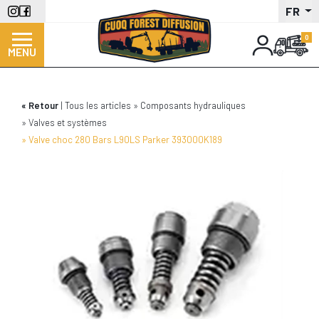
Aller
FR
au
contenu
MENU
principal
Retour
Tous les articles
Composants hydrauliques
Valves et systèmes
Valve choc 280 Bars L90LS Parker 393000K189