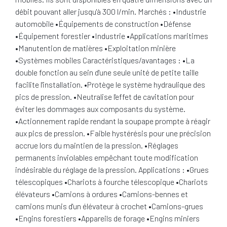
débit pouvant aller jusqu'à 300 l/min. Marchés : •Industrie
automobile •Équipements de construction •Défense
•Équipement forestier •Industrie •Applications maritimes
•Manutention de matières •Exploitation minière
•Systèmes mobiles Caractéristiques/avantages : •La
double fonction au sein d'une seule unité de petite taille
facilite l'installation. •Protège le système hydraulique des
pics de pression. •Neutralise l'effet de cavitation pour
éviter les dommages aux composants du système.
•Actionnement rapide rendant la soupape prompte à réagir
aux pics de pression. •Faible hystérésis pour une précision
accrue lors du maintien de la pression. •Réglages
permanents inviolables empêchant toute modification
indésirable du réglage de la pression. Applications : •Grues
télescopiques •Chariots à fourche télescopique •Chariots
élévateurs •Camions à ordures •Camions-bennes et
camions munis d'un élévateur à crochet •Camions-grues
•Engins forestiers •Appareils de forage •Engins miniers