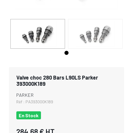
Valve choc 280 Bars L90LS Parker
393000K189
PARKER
Réf :
PA393000K189
En Stock
284,68 €
HT