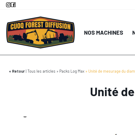
Aller
au
contenu
principal
NOS MACHINES
Retour
Tous les articles
Packs Log Max
Unité de mesurage du dia
Unité d
7
1