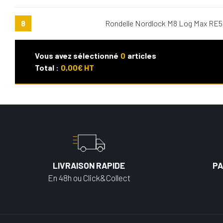
8
Rondelle Nordlock M8 Log Max RE
Vous avez sélectionné
0
articles
Total :
0,00
€ HT
LIVRAISON RAPIDE
PA
En 48h ou Click&Collect