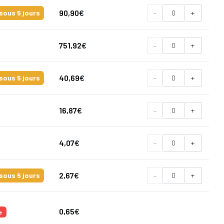
90,90
€
-
+
sous 5 jours
751,92
€
-
+
40,69
€
-
+
sous 5 jours
16,87
€
-
+
4,07
€
-
+
2,67
€
-
+
sous 5 jours
0,65
€
e