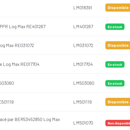
LM018391
Disponible 
0 PPR Log Max RE401267
LM401267
En stock
Log Max RE031072
LM031072
Disponible 
re Log Max RE017704
LM017704
En stock
E503060
LM503060
En stock
E501119
LM501119
Disponible 
lacé par BER53452850 Log Max
LM501070
Non disponibl