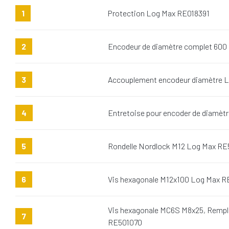
1
Protection Log Max RE018391
2
Encodeur de diamètre complet 60
3
Accouplement encodeur diamètre 
4
Entretoise pour encoder de diamèt
5
Rondelle Nordlock M12 Log Max R
6
Vis hexagonale M12x100 Log Max R
Vis hexagonale MC6S M8x25, Remp
7
RE501070