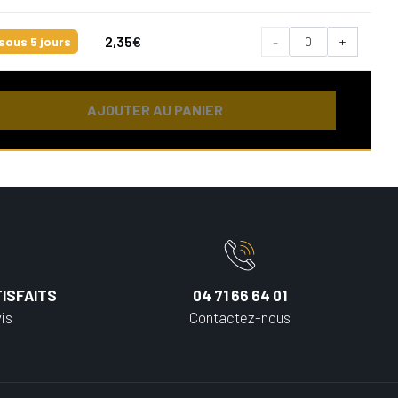
2,35
€
-
+
sous 5 jours
AJOUTER AU PANIER
ISFAITS
04 71 66 64 01
is
Contactez-nous