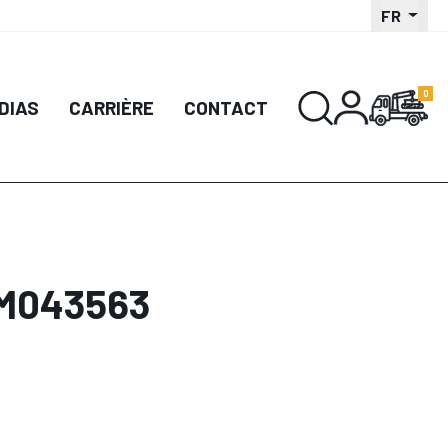
FR
DIAS
CARRIÈRE
CONTACT
LM043563