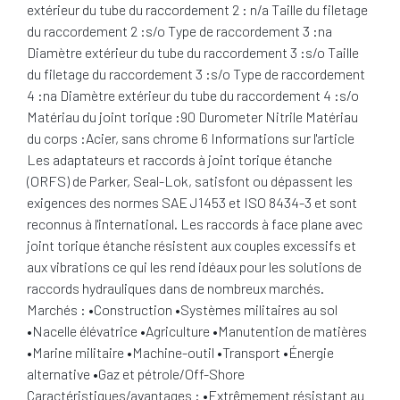
extérieur du tube du raccordement 2 : n/a Taille du filetage
du raccordement 2 :s/o Type de raccordement 3 :na
Diamètre extérieur du tube du raccordement 3 :s/o Taille
du filetage du raccordement 3 :s/o Type de raccordement
4 :na Diamètre extérieur du tube du raccordement 4 :s/o
Matériau du joint torique :90 Durometer Nitrile Matériau
du corps :Acier, sans chrome 6 Informations sur l'article
Les adaptateurs et raccords à joint torique étanche
(ORFS) de Parker, Seal-Lok, satisfont ou dépassent les
exigences des normes SAE J1453 et ISO 8434-3 et sont
reconnus à l'international. Les raccords à face plane avec
joint torique étanche résistent aux couples excessifs et
aux vibrations ce qui les rend idéaux pour les solutions de
raccords hydrauliques dans de nombreux marchés.
Marchés : •Construction •Systèmes militaires au sol
•Nacelle élévatrice •Agriculture •Manutention de matières
•Marine militaire •Machine-outil •Transport •Énergie
alternative •Gaz et pétrole/Off-Shore
Caractéristiques/avantages : •Extrêmement résistant au