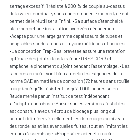
serrage excessif, il résiste à 200 % de couple au-dessus
de la valeur nominale, sans endommager le raccord, ce qui
permet de le réutiliser à l'infini. •Sa surface d'étanchéité
plate permet une installation avec zéro dégagement.
•Adapté pour une large gamme d'épaisseurs de tubes et
adaptables sur des tubes et tuyaux métriques et pouces.
•La conception Trap-Seal brevetée assure une rétention
optimale des joints dans la rainure ORFS CORG et
empêche le pincement du joint pendant l'assemblage. •Les
raccords en acier vont bien au-delà des exigences de la
norme SAE en matière de corrosion (72 heures sans rouille
rouge), puisqu'ils résistent jusqu'à 1 000 heures selon
l'étude menée par un institut de test indépendant.
•L'adaptateur robuste Parker sur les versions ajustables
est construit avec un écrou de blocage plus long qui
permet d'éliminer virtuellement les dommages au niveau
des rondelles et les éventuelles fuites, tout en limitant les
erreurs d'assemblage. •Proposé en acier et en acier