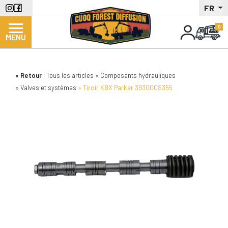
Aller
FR
au
contenu
MENU
principal
Retour
Tous les articles
Composants hydrauliques
Valves et systèmes
Tiroir KBX Parker 393000S355