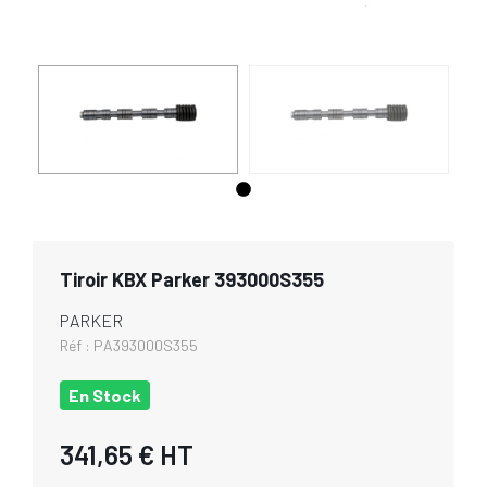
Tiroir KBX Parker 393000S355
PARKER
Réf :
PA393000S355
En Stock
341,65 €
HT