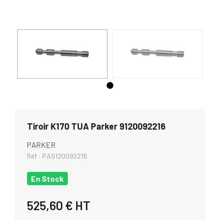
Tiroir K170 TUA Parker 9120092216
PARKER
Réf :
PA9120092216
En Stock
525,60 €
HT