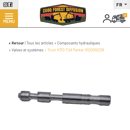
Aller
FR
au
contenu
MENU
principal
Retour
Tous les articles
Composants hydrauliques
Valves et systèmes
Tiroir K170 TUA Parker 9120092216