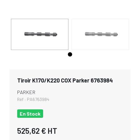
Tiroir K170/K220 COX Parker 6763984
PARKER
Réf :
PA6763984
En Stock
525,62 €
HT