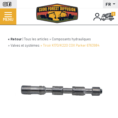
Aller
FR
au
contenu
MENU
principal
Retour
Tous les articles
Composants hydrauliques
Valves et systèmes
Tiroir K170/K220 COX Parker 6763984