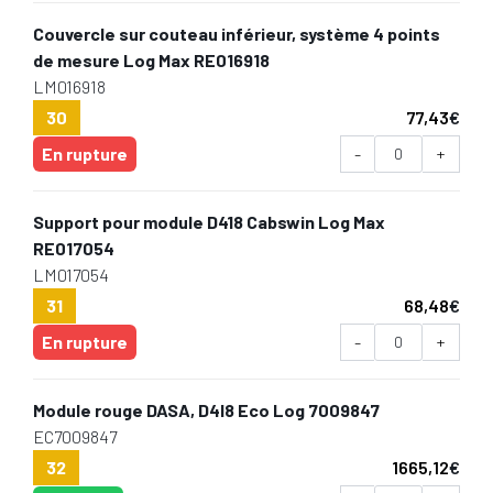
Couvercle sur couteau inférieur, système 4 points
de mesure Log Max RE016918
LM016918
30
77,43
€
En rupture
-
+
Support pour module D418 Cabswin Log Max
RE017054
LM017054
31
68,48
€
En rupture
-
+
Module rouge DASA, D4I8 Eco Log 7009847
EC7009847
32
1665,12
€