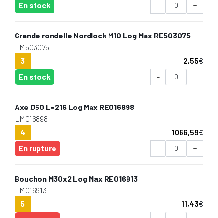
En stock
-
+
Grande rondelle Nordlock M10 Log Max RE503075
LM503075
3
2,55
€
En stock
-
+
Axe Ø50 L=216 Log Max RE016898
LM016898
4
1066,59
€
En rupture
-
+
Bouchon M30x2 Log Max RE016913
LM016913
5
11,43
€