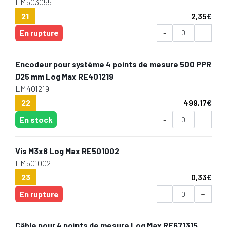
LM503055
21
2,35
€
En rupture
-
+
Encodeur pour système 4 points de mesure 500 PPR
Ø25 mm Log Max RE401219
LM401219
22
499,17
€
En stock
-
+
Vis M3x8 Log Max RE501002
LM501002
23
0,33
€
En rupture
-
+
Câble pour 4 points de mesure Log Max RE671315