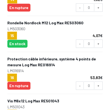
En rupture
-
+
Rondelle Nordlock M12 Log Max RE503060
LM503060
15
4,07
€
En stock
-
+
Protection câble inférieure, système 4 points de
mesure Log Max RE016914
LM016914
16
53,83
€
En rupture
-
+
Vis M6x12 Log Max RE501043
LM501043