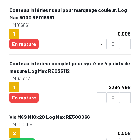
Couteau inférieur seul pour marquage couleur, Log
Max 5000 RE016861
LM016861
1
0,00
€
En rupture
-
+
Couteau inférieur complet pour système 4 points de
mesure Log Max RE035112
LM035112
1
2264,49
€
En rupture
-
+
Vis M6S M10x20 Log Max RE500066
LM500066
2
0,55
€