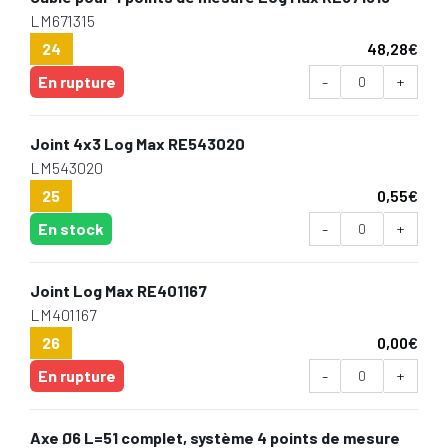
LM671315
24
48,28
€
En rupture
-
+
Joint 4x3 Log Max RE543020
LM543020
25
0,55
€
En stock
-
+
Joint Log Max RE401167
LM401167
26
0,00
€
En rupture
-
+
Axe Ø6 L=51 complet, système 4 points de mesure