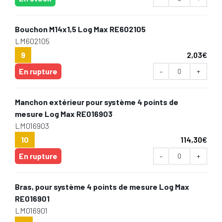
Bouchon M14x1,5 Log Max RE602105
LM602105
9
2,03
€
En rupture
-
+
Manchon extérieur pour système 4 points de
mesure Log Max RE016903
LM016903
10
114,30
€
En rupture
-
+
Bras, pour système 4 points de mesure Log Max
RE016901
LM016901