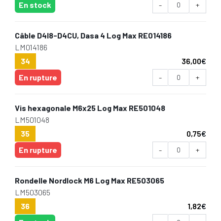
En stock
-
+
Câble D4I8-D4CU, Dasa 4 Log Max RE014186
LM014186
34
36,00
€
En rupture
-
+
Vis hexagonale M6x25 Log Max RE501048
LM501048
35
0,75
€
En rupture
-
+
Rondelle Nordlock M6 Log Max RE503065
LM503065
36
1,82
€