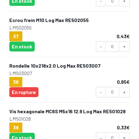
En stock
-
+
Ecrou frein M10 Log Max RE502055
LM502055
37
0,43
€
En stock
-
+
Rondelle 10x218x2.0 Log Max RE503007
LM503007
38
0,85
€
En rupture
-
+
Vis hexagonale MC6S M5x16 12.9 Log Max RE501028
LM501028
39
0,33
€
En stock
-
+