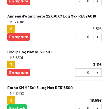
En rupture
-
+
Anneau d'étanchéité 22X30X7 Log Max RE524018
LM524018
6
6,31
€
En rupture
-
+
Circlip Log Max RE518301
LM518301
7
3,11
€
En rupture
-
+
Ecrou KM M45x1.5 Log Max RE518300
LM518300
8
18,58
€
En stock
-
+