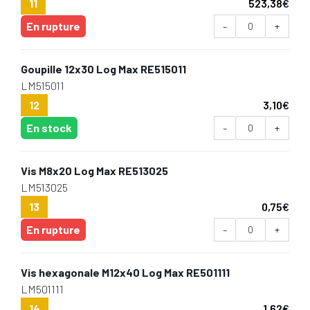
11
523,38
€
En rupture
-
+
Goupille 12x30 Log Max RE515011
LM515011
12
3,10
€
En stock
-
+
Vis M8x20 Log Max RE513025
LM513025
13
0,75
€
En rupture
-
+
Vis hexagonale M12x40 Log Max RE501111
LM501111
14
1,62
€