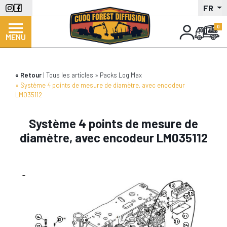
Aller
FR
au
contenu
MENU
principal
Retour
Tous les articles
Packs Log Max
Système 4 points de mesure de diamètre, avec encodeur
LM035112
Système 4 points de mesure de
diamètre, avec encodeur LM035112
38
7
32
35
5
37
36
31
14
13
20
39
34
15