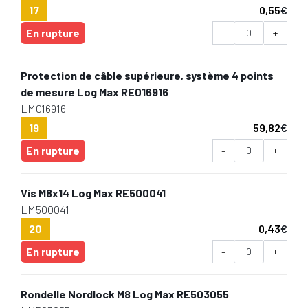
17
0,55
€
En rupture
-
+
Protection de câble supérieure, système 4 points
de mesure Log Max RE016916
LM016916
19
59,82
€
En rupture
-
+
Vis M8x14 Log Max RE500041
LM500041
20
0,43
€
En rupture
-
+
Rondelle Nordlock M8 Log Max RE503055