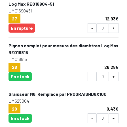
Log Max RE016904-51
LM01690451
27
12,93
€
En rupture
-
+
Pignon complet pour mesure des diamètres Log Max
RE016815
LM016815
28
26,28
€
En stock
-
+
Graisseur M6, Remplacé par PROGRAISHD6X100
LM625004
29
0,43
€
En stock
-
+