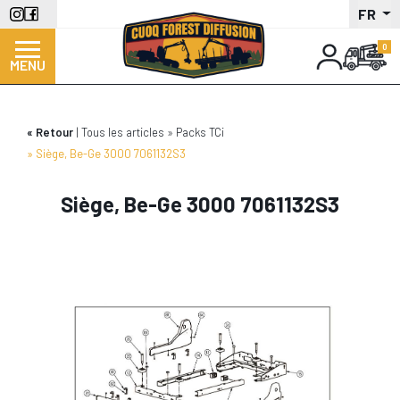
Aller
FR
au
contenu
MENU
principal
Retour
Tous les articles
Packs TCi
Siège, Be-Ge 3000 7061132S3
Siège, Be-Ge 3000 7061132S3