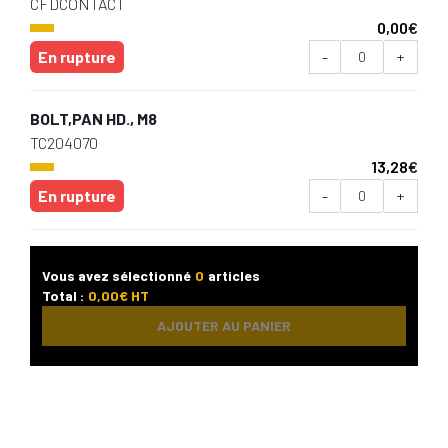
CFDCONTACT
0,00
€
En rupture
-
+
BOLT,PAN HD., M8
TC204070
13,28
€
En rupture
-
+
Vous avez sélectionné
0
articles
Total :
0,00
€ HT
AJOUTER AU PANIER