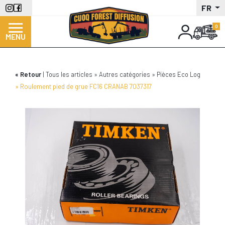
Aller
FR
au
contenu
MENU
principal
Retour
Tous les articles
Autres catégories
Pièces Eco Log
Roulement pied de grue FC16 CRANAB 7037317