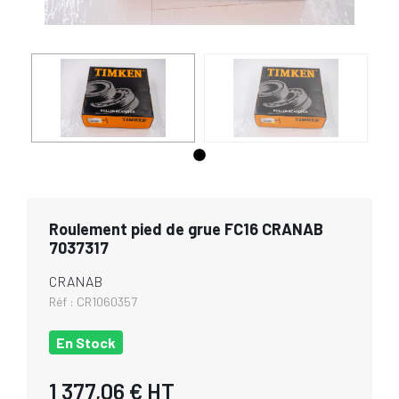
Roulement pied de grue FC16 CRANAB
7037317
CRANAB
Réf :
CR1060357
En Stock
1 377,06 €
HT