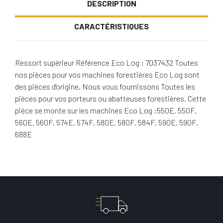
DESCRIPTION
CARACTÉRISTIQUES
Ressort supérieur Référence Eco Log : 7037432 Toutes
nos pièces pour vos machines forestières Eco Log sont
des pièces d'origine. Nous vous fournissons Toutes les
pièces pour vos porteurs ou abatteuses forestières. Cette
pièce se monte sur les machines Eco Log :550E, 550F,
560E, 560F, 574E, 574F, 580E, 580F, 584F, 590E, 590F,
688E