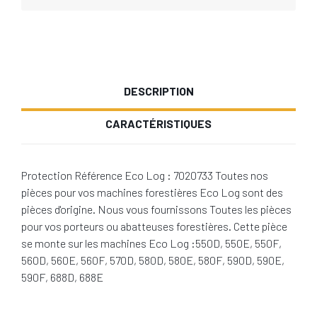
DESCRIPTION
CARACTÉRISTIQUES
Protection Référence Eco Log : 7020733 Toutes nos
pièces pour vos machines forestières Eco Log sont des
pièces d'origine. Nous vous fournissons Toutes les pièces
pour vos porteurs ou abatteuses forestières. Cette pièce
se monte sur les machines Eco Log :550D, 550E, 550F,
560D, 560E, 560F, 570D, 580D, 580E, 580F, 590D, 590E,
590F, 688D, 688E