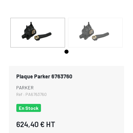
Plaque Parker 6763760
PARKER
Réf :
PA6763760
En Stock
624,40 €
HT