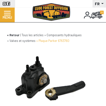
Aller
FR
au
contenu
MENU
principal
Retour
Tous les articles
Composants hydrauliques
Valves et systèmes
Plaque Parker 6763760