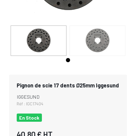
Pignon de scie 17 dents Ø25mm Iggesund
IGGESUND
Réf :
IGC17404
En Stock
40,80 €
HT