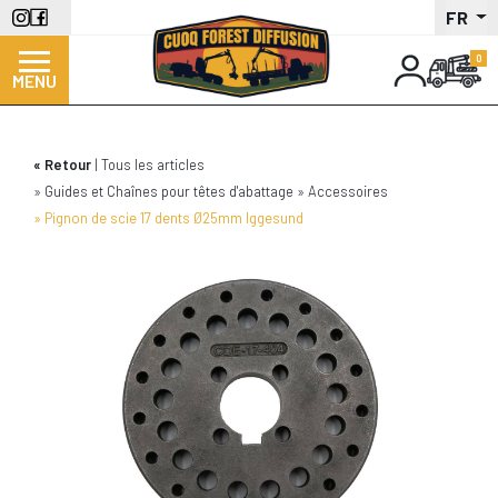
Aller
FR
au
contenu
MENU
principal
Retour
Tous les articles
Guides et Chaînes pour têtes d'abattage
Accessoires
Pignon de scie 17 dents Ø25mm Iggesund