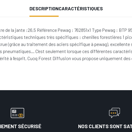
DESCRIPTION
CARACTÉRISTIQUES
re de la jante :26,5 Référence Pewag : 762851x1 Type Pewag : BTP 95
ctéristiques techniques très spécifiques : chenilles forestières 1 pico
crue (grâce au traitement des aciers spécifique à pewag), excellente 
des pneumatiques… C'est seulement lorsque ces différentes caractéris
vérité à l'esprit, Cuoq Forest Diffusion vous propose uniquement des 
IEMENT SÉCURISÉ
NOS CLIENTS SONT SAT