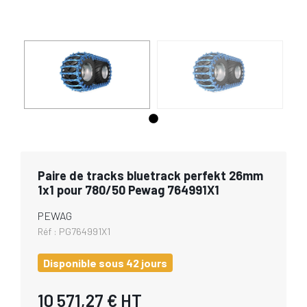
Paire de tracks bluetrack perfekt 26mm
1x1 pour 780/50 Pewag 764991X1
PEWAG
Réf :
PG764991X1
Disponible sous 42 jours
10 571,27 €
HT