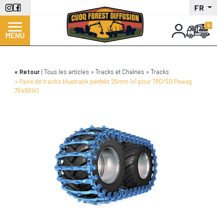
Aller
FR
au
contenu
MENU
principal
Retour
Tous les articles
Tracks et Chaînes
Tracks
Paire de tracks bluetrack perfekt 26mm 1x1 pour 780/50 Pewag
764991X1