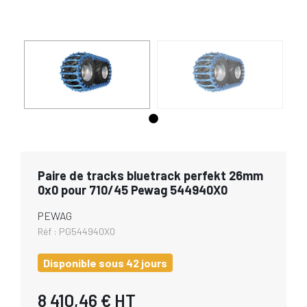
Paire de tracks bluetrack perfekt 26mm
0x0 pour 710/45 Pewag 544940X0
PEWAG
Réf :
PG544940X0
Disponible sous 42 jours
8 410,46 €
HT