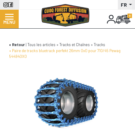
Aller
FR
au
contenu
MENU
principal
Retour
Tous les articles
Tracks et Chaînes
Tracks
Paire de tracks bluetrack perfekt 26mm 0x0 pour 710/45 Pewag
544940X0