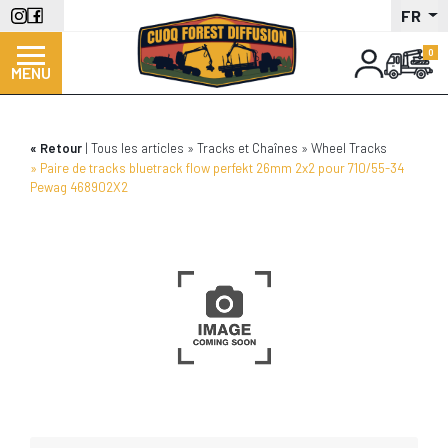
Aller
FR
au
contenu
MENU
principal
Retour
Tous les articles
Tracks et Chaînes
Wheel Tracks
Paire de tracks bluetrack flow perfekt 26mm 2x2 pour 710/55-34
Pewag 468902X2