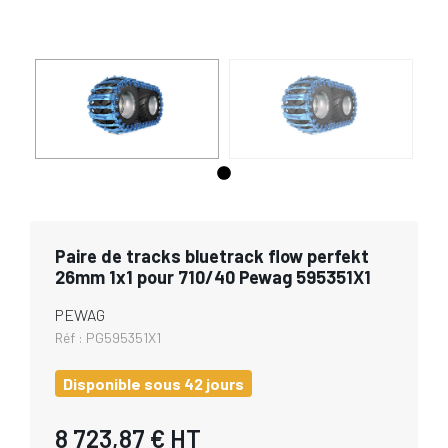
Paire de tracks bluetrack flow perfekt
26mm 1x1 pour 710/40 Pewag 595351X1
PEWAG
Réf :
PG595351X1
Disponible sous 42 jours
8 723,87 €
HT