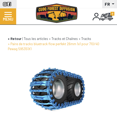
Aller
FR
au
contenu
MENU
principal
Retour
Tous les articles
Tracks et Chaînes
Tracks
Paire de tracks bluetrack flow perfekt 26mm 1x1 pour 710/40
Pewag 595351X1