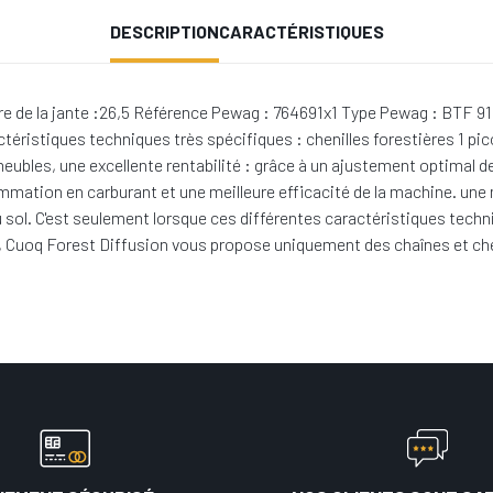
DESCRIPTION
CARACTÉRISTIQUES
e de la jante :26,5 Référence Pewag : 764691x1 Type Pewag : BTF 91
ctéristiques techniques très spécifiques : chenilles forestières 1 pic
 meubles, une excellente rentabilité : grâce à un ajustement optimal 
mmation en carburant et une meilleure efficacité de la machine. une m
du sol. C'est seulement lorsque ces différentes caractéristiques tech
prit, Cuoq Forest Diffusion vous propose uniquement des chaînes et ch