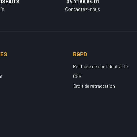
ISFAITS
04 71 66 64 01
is
Contactez-nous
UES
RGPD
Politique de confidentialité
nt
CGV
Droit de rétractation