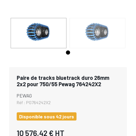
Paire de tracks bluetrack duro 26mm
2x2 pour 750/55 Pewag 764242X2
PEWAG
Réf :
PG764242X2
Disponible sous 42 jours
10 576,42 €
HT