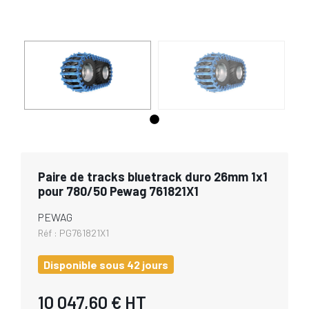
Paire de tracks bluetrack duro 26mm 1x1
pour 780/50 Pewag 761821X1
PEWAG
Réf :
PG761821X1
Disponible sous 42 jours
10 047,60 €
HT