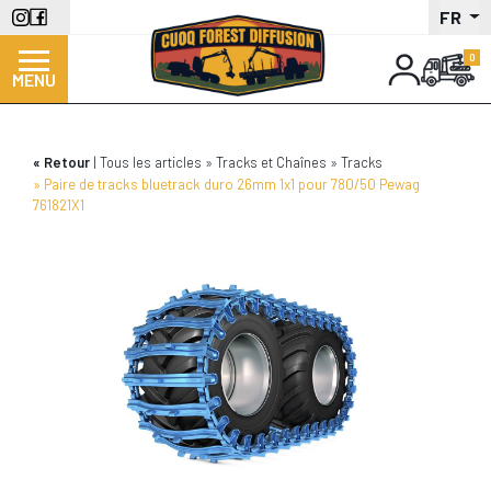
Aller
FR
au
contenu
MENU
principal
Retour
Tous les articles
Tracks et Chaînes
Tracks
Paire de tracks bluetrack duro 26mm 1x1 pour 780/50 Pewag
761821X1