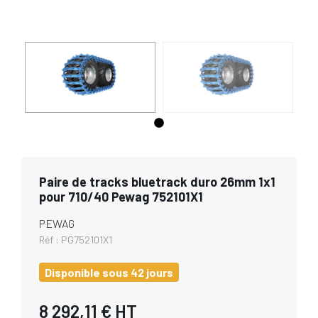
Paire de tracks bluetrack duro 26mm 1x1
pour 710/40 Pewag 752101X1
PEWAG
Réf :
PG752101X1
Disponible sous 42 jours
8 292,11 €
HT