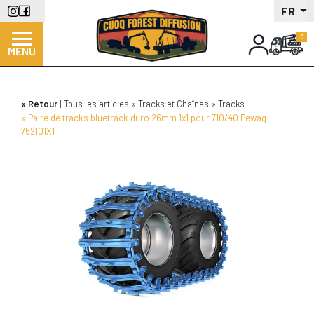
Aller
FR
au
contenu
MENU
principal
Retour
Tous les articles
Tracks et Chaînes
Tracks
Paire de tracks bluetrack duro 26mm 1x1 pour 710/40 Pewag
752101X1