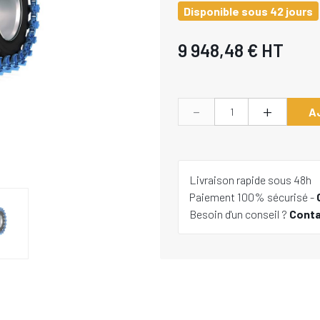
Disponible sous 42 jours
9 948,48 €
HT
-
+
A
Livraison rapide sous 48h
Paiement 100% sécurisé -
Besoin d'un conseil ?
Cont