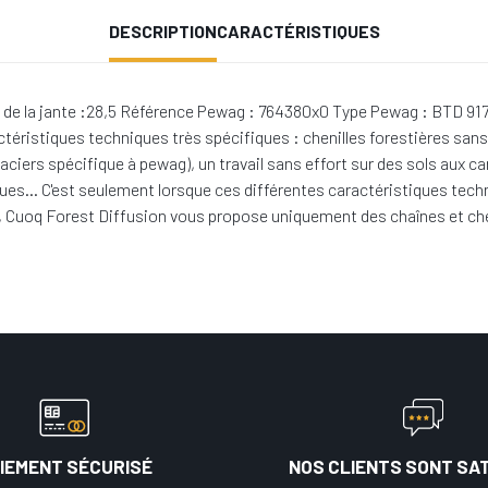
DESCRIPTION
CARACTÉRISTIQUES
de la jante :28,5 Référence Pewag : 764380x0 Type Pewag : BTD 9175
actéristiques techniques très spécifiques : chenilles forestières san
aciers spécifique à pewag), un travail sans effort sur des sols aux 
ues… C'est seulement lorsque ces différentes caractéristiques techn
prit, Cuoq Forest Diffusion vous propose uniquement des chaînes et ch
IEMENT SÉCURISÉ
NOS CLIENTS SONT SAT