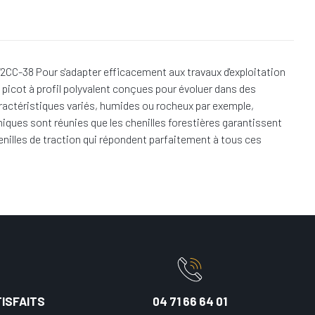
CC-38 Pour s'adapter efficacement aux travaux d'exploitation
s picot à profil polyvalent conçues pour évoluer dans des
caractéristiques variés, humides ou rocheux par exemple,
iques sont réunies que les chenilles forestières garantissent
enilles de traction qui répondent parfaitement à tous ces
ISFAITS
04 71 66 64 01