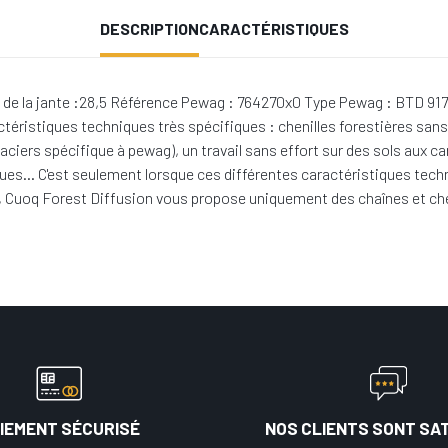
DESCRIPTION
CARACTÉRISTIQUES
de la jante :28,5 Référence Pewag : 764270x0 Type Pewag : BTD 9172
actéristiques techniques très spécifiques : chenilles forestières san
aciers spécifique à pewag), un travail sans effort sur des sols aux 
ues… C'est seulement lorsque ces différentes caractéristiques techn
prit, Cuoq Forest Diffusion vous propose uniquement des chaînes et ch
IEMENT SÉCURISÉ
NOS CLIENTS SONT SAT