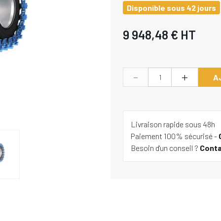
Disponible sous 42 jours
9 948,48 €
HT
-
+
A
Livraison rapide sous 48h
Paiement 100% sécurisé -
Besoin d'un conseil ?
Cont