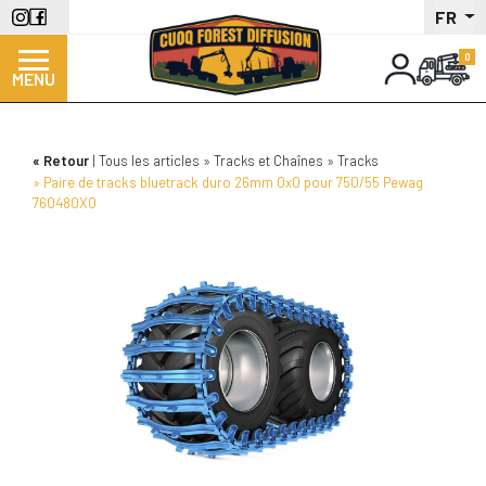
Aller
FR
au
contenu
MENU
principal
Retour
Tous les articles
Tracks et Chaînes
Tracks
Paire de tracks bluetrack duro 26mm 0x0 pour 750/55 Pewag
760480X0