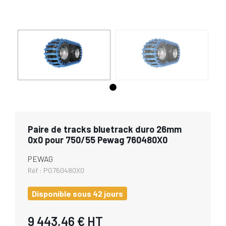
Paire de tracks bluetrack duro 26mm
0x0 pour 750/55 Pewag 760480X0
PEWAG
Réf :
PG760480X0
Disponible sous 42 jours
9 443,46 €
HT