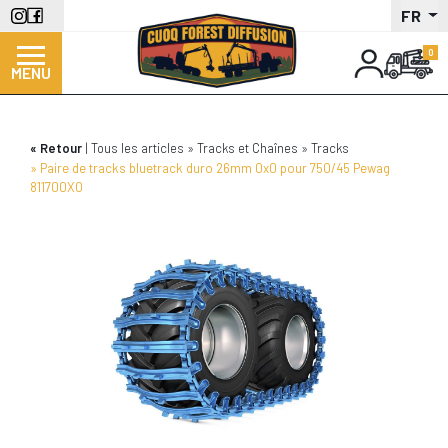
Aller
FR
au
contenu
MENU
principal
Retour
Tous les articles
Tracks et Chaînes
Tracks
Paire de tracks bluetrack duro 26mm 0x0 pour 750/45 Pewag
811700X0