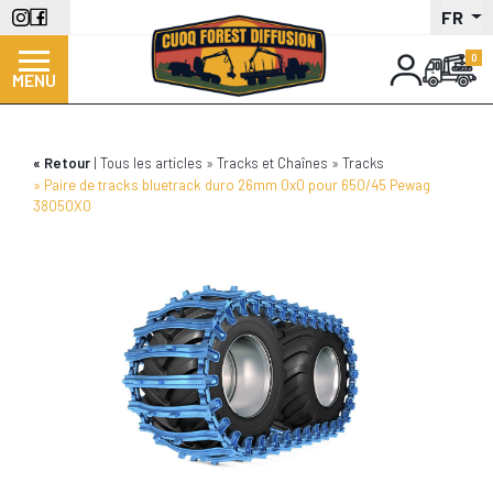
Aller
FR
au
contenu
MENU
principal
Retour
Tous les articles
Tracks et Chaînes
Tracks
Paire de tracks bluetrack duro 26mm 0x0 pour 650/45 Pewag
38050X0