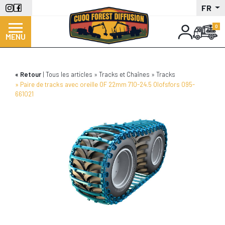
Aller
FR
au
contenu
MENU
principal
Retour
Tous les articles
Tracks et Chaînes
Tracks
Paire de tracks avec oreille OF 22mm 710-24.5 Olofsfors 095-
661021