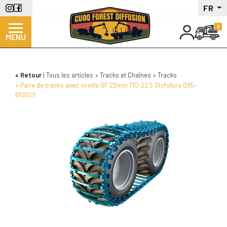
Aller
FR
au
contenu
MENU
principal
Retour
Tous les articles
Tracks et Chaînes
Tracks
Paire de tracks avec oreille OF 22mm 710-22.5 Olofsfors 095-
652021