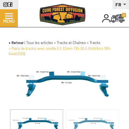
Aller
FR
au
contenu
MENU
principal
Retour
Tous les articles
Tracks et Chaînes
Tracks
Paire de tracks avec oreille EX 22mm 710-26.5 Olofsfors 190-
644025DB