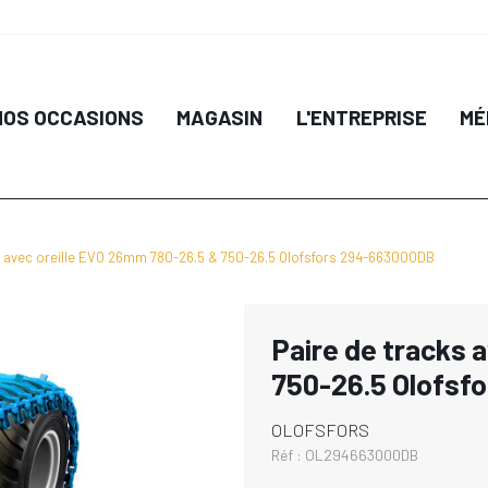
NOS OCCASIONS
MAGASIN
L'ENTREPRISE
MÉ
s avec oreille EVO 26mm 780-26.5 & 750-26.5 Olofsfors 294-663000DB
Paire de tracks 
750-26.5 Olofsf
OLOFSFORS
Réf :
OL294663000DB