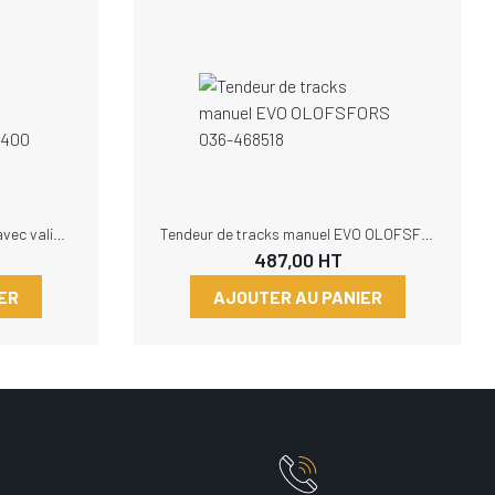
Tendeur de tracks démultiplié avec valise OLOFSFORS 035-489400
Tendeur de tracks manuel EVO OLOFSFORS 036-468518
487,00
HT
ER
AJOUTER AU PANIER