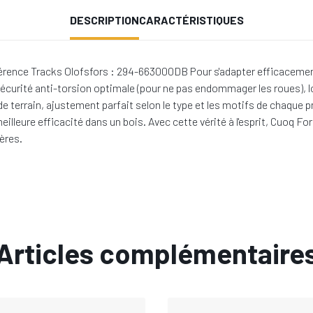
DESCRIPTION
CARACTÉRISTIQUES
rence Tracks Olofsfors : 294-663000DB Pour s'adapter efficacement au
sécurité anti-torsion optimale (pour ne pas endommager les roues), l
s de terrain, ajustement parfait selon le type et les motifs de chaqu
eilleure efficacité dans un bois. Avec cette vérité à l'esprit, Cuoq
ères.
Articles complémentaire