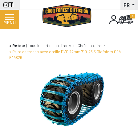
Aller
FR
au
contenu
MENU
principal
Retour
Tous les articles
Tracks et Chaînes
Tracks
Paire de tracks avec oreille EVO 22mm 710-26.5 Olofsfors 094-
644826